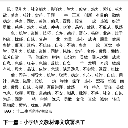
鼠：吸引力，社交能力，影响力，智力，俭省，魅力，紧张，权力
欲，赘言，狡计，贪得，干预 牛：正直，创新，有目的，勤勉，
稳定，善言，固执，冷漠，偏见，缓慢，报复 虎：热诚，好运，
勇敢，慈善，魅力，权威，冲动，吹嘘，易怒，放纵，不服从，飘荡
兔：机智，谨慎，技巧，长寿，德行，野心，秘密，业余，过于
拘谨，忧郁，自炫，复杂 龙：力量，热心，成功，胆量，健康，
多情，僵直，迷惑，不信任，自夸，不满，多言 蛇：直觉，睿
智，吸引力，机敏，谨慎，同情，掩饰，贪得，奢侈，傲慢，懒惰，
孤芳自赏 马：说服力，时尚，自治力，灵敏，受人欢迎，成就，
自私，急促，狂妄，急躁，反抗，自负 羊：发明，奇想，敏感，
有礼，毅力，品味，依附，悲观，缺乏远见，不实际，迟缓，担忧
猴：即兴，领导力，机智，聪慧，稳定，忠心，狡诈，自信，用
计，愚蠢，饶舌，投机 鸡：弹性，保守，热心，漂亮，坦诚，幽
默，傲慢，自炫，夸耀，盲目崇拜，放荡 狗：持久，责任，英雄
气息，聪颖，可敬，道德感，不安，嘲讽，批评，不善，社交，自以
为是，圆滑 猪：审慎，逸乐，勇敢，文化，真挚，诚实，轻信，
重物质，愤怒，犹豫，愚顽
TAG：
十二生肖的特性缺点
下一篇：
小学语文教材课文该署名了