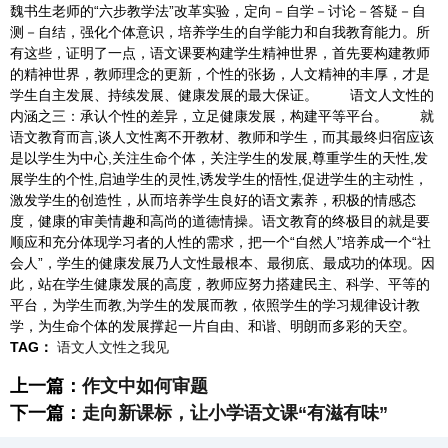
魏书生老师的“六步教学法”改革实验，定向－自学－讨论－答疑－自
测－自结，强化个体意识，培养学生的自学能力和自我教育能力。所
有这些，证明了一点，语文课要构建学生精神世界，首先要构建教师
的精神世界，教师理念的更新，个性的张扬，人文精神的丰厚，才是
学生自主发展、持续发展、健康发展的最大保证。 语文人文性的
内涵之三：承认个性的差异，立足健康发展，构建平等平台。 就
语文教育而言,谈人文性离不开教材、教师和学生，而其最终归宿应该
是以学生为中心,关注生命个体，关注学生的发展,尊重学生的天性,发
展学生的个性,启迪学生的灵性,诱发学生的悟性,促进学生的主动性，
激发学生的创造性，从而培养学生良好的语文素养，积极的情感态
度，健康的审美情趣和高尚的道德情操。语文教育的终极目的就是要
顺应和充分体现学习者的人性的需求，把一个“自然人”培养成一个“社
会人”，学生的健康发展乃人文性最根本、最彻底、最成功的体现。因
此，站在学生健康发展的高度，教师应努力搭建民主、科学、平等的
平台，为学生而教,为学生的发展而教，依照学生的学习规律设计教
学，为生命个体的发展撑起一片自由、和谐、明朗而多彩的天空。
TAG：
语文人文性之我见
上一篇：
作文中如何审题
下一篇：
走向新课标，让小学语文课“有滋有味”