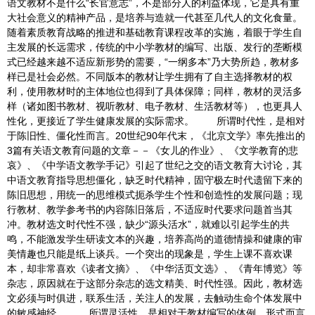
语文教材不是什么“长官意志”，不是部分人的利益体现，它是具有重
大社会意义的精神产品，是培养与造就一代甚至几代人的文化食量。
随着素质教育战略的推进和基础教育课程改革的实施，着眼于学生自
主发展的长远需求，传统的中小学教材的编写、出版、发行的垄断模
式已经越来越不适应新形势的需要，“一纲多本”乃大势所趋，教材多
样已是社会必然。不同版本的教材让学生拥有了自主选择教材的权
利，使用教材时的主体地位也得到了具体保障；同样，教材的灵活多
样（诸如图书教材、视听教材、电子教材、生活教材等），也更具人
性化，更接近了学生健康发展的实际需求。 所谓时代性，是相对
于陈旧性、僵化性而言。20世纪90年代末，《北京文学》率先推出的
3篇有关语文教育问题的文章－－《女儿的作业》、《文学教育的悲
哀》、《中学语文教学手记》引起了世纪之交的语文教育大讨论，其
中语文教育指导思想僵化，缺乏时代精神，固守极左时代遗留下来的
陈旧思想，用统一的思维模式扼杀学生个性和创造性的发展问题；现
行教材、教学参考书的内容陈旧落后，不适应时代要求问题首当其
冲。教材选文时代性不强，缺少“源头活水”，就难以引起学生的共
鸣，不能激发学生研读文本的兴趣，培养高尚的道德情操和健康的审
美情趣也只能是纸上谈兵。一个突出的现象是，学生上课不喜欢课
本，却非常喜欢《读者文摘》、《中华活页文选》、《青年博览》等
杂志，原因就在于这部分杂志的选文精美、时代性强。因此，教材选
文必须与时俱进，联系生活，关注人的发展，去触动生命个体发展中
的敏感神经。 所谓灵活性，是相对于教材编写的体例、形式而言