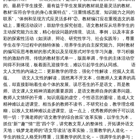
的。最易于学生接受、最有益于学生发展的教材就是最灵活的教材。
教材“应符合学生的身心发展特点”，“注重情感态度、知识能力之间的
联系”，“体例和呈现方式应灵活多样”②。教材编订应在重视选文的基
础上，重视活动设计，鼓励学生探究创造。语文教材应从培养学生的
主动探究能力出发，精心创设问题的情境、说法、事例，以及丰富多
彩的探索性活动（如演讲、辩论、研究性学习、社会实践等），尊重
学生在学习过程中的独特体验，培养学生的自主探究能力。同时教材
的编写应思考教材的形式美以及呈现形式对学生学习兴趣、学习积极
性的激励作用。传统的教材形式单一，版面单调，学生的主体活动空
间得不到体现，板着面孔迎接学生，难以引起学生的认同感。 语
文人文性的内涵之二：更新教学的理念，强化个性解读，挖掘人文底
蕴。 语文人文性的解读，固然离不开文本，但教师人文素养的高
低，却直接影响着生命个体的发展。误尽苍生的不是语文，而是教
师。语文课人文精神消遁的重要原因，是语文教师自身的素养问题。
教师人文情怀的干瘪，知识底蕴的虚空，个性语言的萎缩，造成人文
精神难以走进课堂。相当多的教师不读书，不研究社会，教学理念模
糊，以致人文精神难以走进课堂。这一点上，优秀教师的例子可以说
明一切：于漪老师的“语文教学的综合效应”改革实验，以学生为本，
抓住“新”“趣”“情”“思”四个字，讲究教文育人的整体性，开拓课外语文
天地；钱梦龙老师的“语文导读法”改革实验，注重教学的人道化－－
学生的独立人格受到尊重，注重教学的民主化－－强调学生的参与；