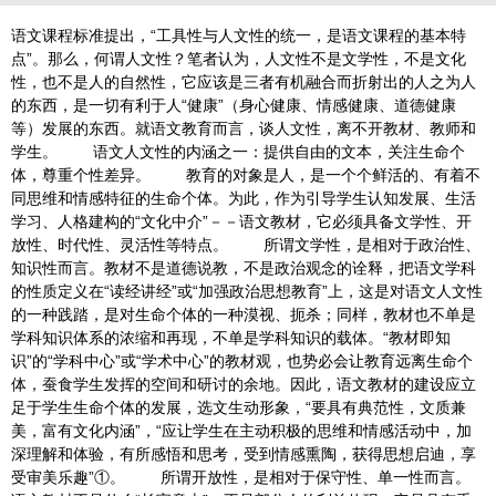
语文课程标准提出，“工具性与人文性的统一，是语文课程的基本特
点”。那么，何谓人文性？笔者认为，人文性不是文学性，不是文化
性，也不是人的自然性，它应该是三者有机融合而折射出的人之为人
的东西，是一切有利于人“健康”（身心健康、情感健康、道德健康
等）发展的东西。就语文教育而言，谈人文性，离不开教材、教师和
学生。 语文人文性的内涵之一：提供自由的文本，关注生命个
体，尊重个性差异。 教育的对象是人，是一个个鲜活的、有着不
同思维和情感特征的生命个体。为此，作为引导学生认知发展、生活
学习、人格建构的“文化中介”－－语文教材，它必须具备文学性、开
放性、时代性、灵活性等特点。 所谓文学性，是相对于政治性、
知识性而言。教材不是道德说教，不是政治观念的诠释，把语文学科
的性质定义在“读经讲经”或“加强政治思想教育”上，这是对语文人文性
的一种践踏，是对生命个体的一种漠视、扼杀；同样，教材也不单是
学科知识体系的浓缩和再现，不单是学科知识的载体。“教材即知
识”的“学科中心”或“学术中心”的教材观，也势必会让教育远离生命个
体，蚕食学生发挥的空间和研讨的余地。因此，语文教材的建设应立
足于学生生命个体的发展，选文生动形象，“要具有典范性，文质兼
美，富有文化内涵”，“应让学生在主动积极的思维和情感活动中，加
深理解和体验，有所感悟和思考，受到情感熏陶，获得思想启迪，享
受审美乐趣”①。 所谓开放性，是相对于保守性、单一性而言。