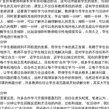
”是所有教师和家长常常挂在嘴边的话，这句话伴随着学生的成长。但我
学生的互动中进行的，课堂上不仅仅有教师系统的讲授，还有学生精彩的
老师讲课，还要善于倾听学习伙伴的见解。教师要引导学生在学习活动中
讨，同时更要倾听其他同学的意见，学会“倾听一分钟”。倾听一分钟，学
人；倾听一分钟，可以了解并正确理解他人的意见；倾听一分钟，可以借
自己的视野；倾听一分钟，还可以有的放矢地对他人的意见提出中肯的评
醒学生注意倾听，比如该倾听时教师暗示性地摸摸耳朵，久而久之，学生
序地进行有效学习。
分钟
学生都能得到不同程度的发展。而学生个体的真正发展，有赖于学生自
地学习。教师不放手让学生独立自主地解决问题，是对学生的不信任和不
“独立自主一分钟”，还学生以自由，还学生以独立的空间。现在的课堂教
每个学生独立思考的基础上。目前有些“合作”学习中，很多学生都成了听
要有机地结合，在合作之前先让每个学生独立学习一分钟，让每个学生自
，让学生通过自身的努力去达成任务。即便学生不能从根本上解决问题，
悟问题的重点与难点，这样才能增加参与合作的有效性。当然还有许多地
授课的例题分析，许多教师往往让学生读完题就开始讲解分析，其实大可放
分钟
要反思。许多合作学习开展得轰轰烈烈，但往往虎头蛇尾。笔者认为，
排一分钟让学生回顾反思刚才活动的内容、过程和成效。“在活动中，我
做了些什么?”“在活动中，我还有什么没有做好?”“活动中谁表现最好?我该