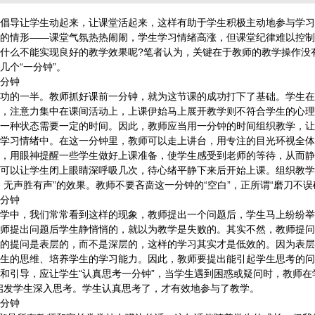
倡导让学生动起来，让课堂活起来，这样有助于学生积极主动地参与学习
的情形——课堂气氛热热闹闹，学生学习情绪高涨，但课堂纪律难以控制
什么不能实现良好的教学效果呢?笔者认为，关键在于教师的教学操作没
几个“一分钟”。
分钟
的一半。教师抓好课前一分钟，就为这节课的成功打下了基础。学生在
，注意力集中在课间活动上，上课伊始马上展开教学则不符合学生的心理
一种状态需要一定的时间。因此，教师应当用一分钟的时间组织教学，让
学习情绪中。在这一分钟里，教师可以走上讲台，用专注的目光环视全体
，用眼神提醒一些学生做好上课准备，使学生感受到老师的等待，从而静
可以让学生闭上眼睛深呼吸几次，待心绪平静下来后开始上课。组织教学
，无声胜有声”的效果。教师不要吝啬这一分钟的“空白”，正所谓“磨刀不误
分钟
中，我们常常看到这样的现象，教师提出一个问题后，学生马上纷纷举
师提出问题后学生静悄悄的，就以为教学是失败的。其实不然，教师提问
的提问是表层的，而不是深层的，这样的学习其实才是低效的。因为表层
生的思维、培养学生的学习能力。因此，教师要提出能引起学生思考的问
和引导，应让学生“认真思考一分钟”，当学生遇到困惑或疑问时，教师在
启发学生深入思考。学生认真思考了，才有效地参与了教学。
分钟