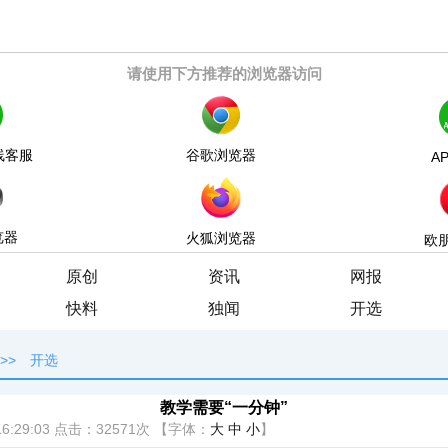
请使用下方推荐的浏览器访问
线客服
谷歌浏览器
A
览器
火狐浏览器
欧
原创
资讯
网报
快料
独闻
开选
>>
开选
教学需要“一分钟”
6:29:03
点击：
32571次
【字体：
大
中
小
】