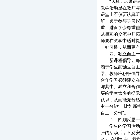
“认真听老师讲课
教学活动是在教师与
课堂上不仅要认真听
解，勇于参与学习探
重，进而学会尊重他
从相互的交流中开拓
师要在教学中适时提
一好习惯，从而更有
四、独立自主一
新课程倡导让每个
赖于学生能独立自主
学。教师应积极倡导
合作学习必须建立在
与其中。独立和合作
要给学生太多的提示
认识，从而能充分感
主一分钟”，比如新
自主一分钟”。
五、回顾反思一
学生的学习活动需
张的活动后，不妨安
么?”“在活动中，我