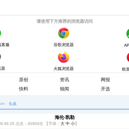
请使用下方推荐的浏览器访问
线客服
谷歌浏览器
A
览器
火狐浏览器
欧
原创
资讯
网报
快料
独闻
开选
>>
头条
海伦·凯勒
8:46:29
点击：
45904次
【字体：
大
中
小
】