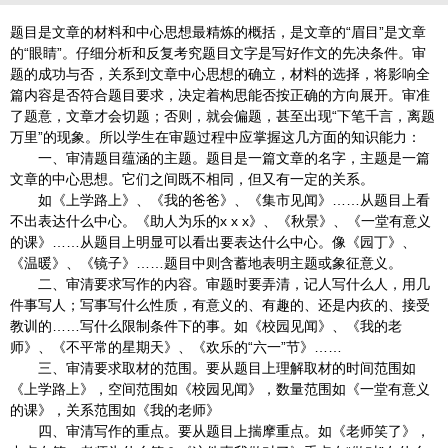
题目是文章的材料和中心思想最精炼的概括，是文章的“眉目”是文章
的“眼睛”。仔细分析和反复考究题目文字是写好作文的先决条件。审
题的成功与否，关系到文章中心思想的确立，材料的选择，将影响全
篇内容是否符合题目要求，决定着构思能否按正确的方向展开。审准
了题意，文章才会切题；否则，就会偏题，甚至出现“下笔千言，离题
万里”的现象。所以学生在审题过程中应掌握这几方面的知识能力：
一、审清题目蕴涵的主题。题目是一篇文章的名字，主题是一篇
文章的中心思想。它们之间既不相同，但又有一定的关系。
如《上学路上》、《我的爸爸》、《集市见闻》……从题目上看
不出表达什么中心。《助人为乐的x x x》、《秋景》、《一堂有意义
的课》……从题目上明显可以看出要表达什么中心。像《园丁》、
《温暖》、《镜子》……题目中则含蓄地表明主题或象征意义。
二、审清要求写作的内容。审题时要弄清，记人写什么人，用几
件事写人；写事写什么性质，有意义的、有趣的、还是内疚的、接受
教训的……写什么限制条件下的事。如《校园见闻》、《我的老
师》、《不平常的星期天》、《欢乐的“六一”节》……
三、审清要求取材的范围。要从题目上理解取材的时间范围如
《上学路上》，空间范围如《校园见闻》，数量范围如《一堂有意义
的课》，关系范围如《我的老师》
四、审清写作的重点。要从题目上揣摩重点。如《老师笑了》，